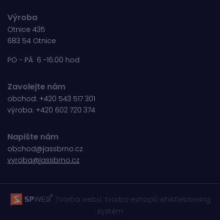
Výroba
Otnice 435
683 54 Otnice
PO - PÁ 6 -16:00 hod
Zavolejte nám
obchod:
+420 543 517 301
výroba:
+420 602 720 374
Napište nám
obchod@jassbrno.cz
vyroba@jassbrno.cz
Tvorba webu
tvorba eshopů
whistleblowing
systém