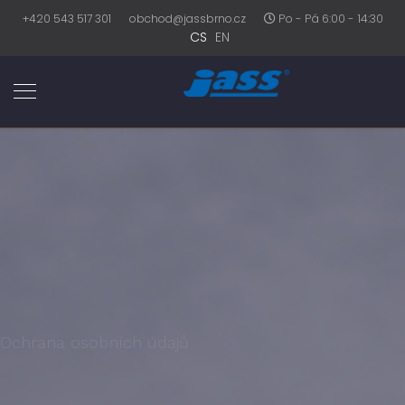
+420 543 517 301
obchod@jassbrno.cz
Po - Pá 6:00 - 14:30
CS
EN
Ochrana osobních údajů