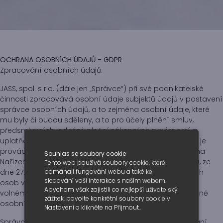
OCHRANA OSOBNÍCH ÚDAJŮ - GDPR
Zpracování osobních údajů.
JASS, spol. s r.o. (dále jen „Správce“) při své podnikatelské
činnosti zpracovává osobní údaje subjektů údajů v postavení
správce osobních údajů, a to zejména osobní údaje, které
mu byly či budou sděleny, a to pro účely plnění smluv,
předsmluvních jednání, plnění zákonných povinností a
uplatňování svých nároků. Zpracování osobních údajů je
prováděno v souladu s platnou právní úpravou, zejména
Souhlas se soubory cookie
Nařízením Evropského parlamentu a Rady (EU) 2016/679, ze
Tento web používá soubory cookie, které
pomáhají fungování webu a také ke
dne 27. 4. 22016, účinné od 25. 5. 2018, o ochraně fyzických
sledování vaší interakce s naším webem.
osob v souvislosti se zpracováním osobních údajů a o
Abychom však zajistili co nejlepší uživatelský
volném pohybu těchto údajů (obecné nařízení o ochraně
zážitek, povolte konkrétní soubory cookie v
osobních údajů – GDPR).
Nastavení a klikněte na Přijmout..
Správce odpovídajícím způsobem zabezpečuje a chrání