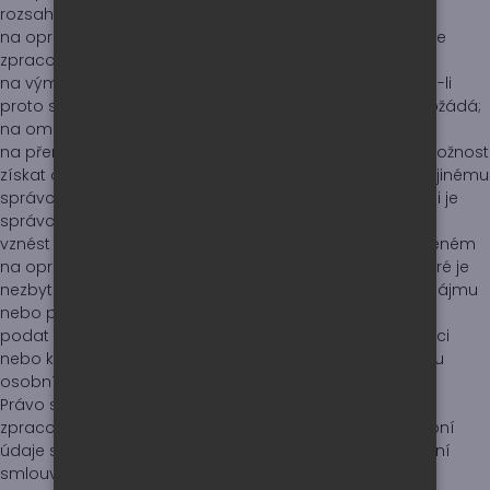
rozsahu a doby tohoto zpracování);
na opravu, resp. doplnění osobních údajů, které Správce
zpracovává;
na výmaz osobních údajů (právo být zapomenut), jsou-li
proto splněny podmínky, a pokud o to subjekt údajů požádá;
na omezení zpracování osobních údajů;
na přenositelnost osobních údajů (subjekt údajů má možnost
získat osobní údaje, které poskytl Správci a tyto předat jinému
správci, nebo pokud je to technicky možné, žádat, aby si je
správci předali mezi sebou);
vznést námitku proti zpracování osobních údajů, založeném
na oprávněných zájmech Správce, třetí strany nebo které je
nezbytné pro splnění úkolu prováděného ve veřejném zájmu
nebo při výkonu veřejné moci;
podat stížnost na zpracování osobních údajů ke Správci
nebo k dozorovému orgánu, kterým je Úřad pro ochranu
osobních údajů;
Právo subjektů údajů kdykoliv odvolat svůj souhlas se
zpracováním osobních údajů se neuplatní, neboť osobní
údaje subjektu údajů jsou zpracovávány z důvodu plnění
smlouvy a nikoli na základě souhlasu subjektu údajů se