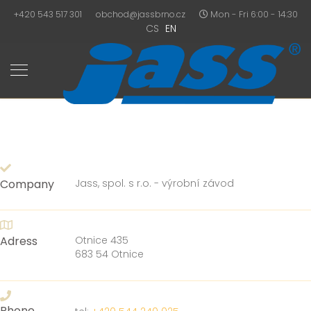
+420 543 517 301
obchod@jassbrno.cz
Mon - Fri 6:00 - 14:30
CS
EN
Company
Jass, spol. s r.o. - výrobní závod
Adress
Otnice 435
683 54 Otnice
Phone