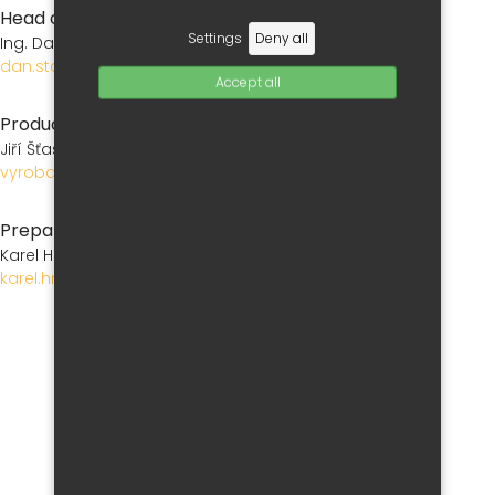
Head of Production
Settings
Deny all
Ing. Dan Starý
dan.stary@jassbrno.cz
Accept all
Production master
Jiří Šťastný
vyroba@jassbrno.cz
Preparation of production
Karel Hnízdil
karel.hnizdil@jassbrno.cz