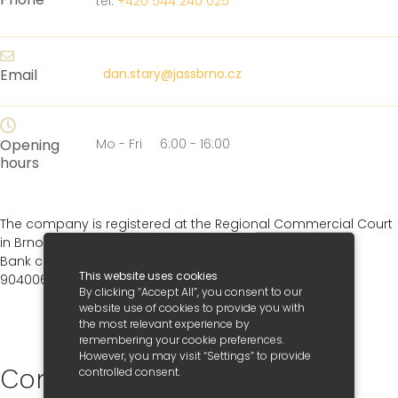
tel:
+420 544 240 025
Email
dan.stary@jassbrno.cz
Opening
Mo - Fri 6:00 - 16:00
hours
The company is registered at the Regional Commercial Court
in Brno, section C, insert 7864, dated November 2, 1992
Bank connection: KOMERČNÍ BANKA - Brno city no.
This website uses cookies
90400621/0100
By clicking “Accept All”, you consent to our
website use of cookies to provide you with
the most relevant experience by
remembering your cookie preferences.
However, you may visit “Settings” to provide
Contacts
controlled consent.